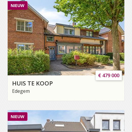
NIEUW
€ 479 000
HUIS TE KOOP
Edegem
NIEUW