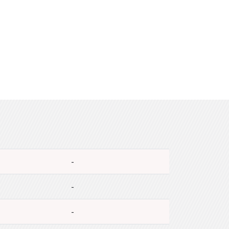
-
-
-