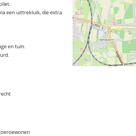
ilet.
a een uittrekluik, die extra
ge en tuin.
urd.
recht
ngoeroewonen