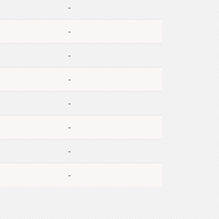
-
-
-
-
-
-
-
-