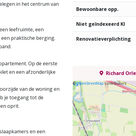
elegen in het centrum van
Bewoonbare opp.
Niet geïndexeerd KI
een leefruimte, een
 een praktische berging.
Renovatieverplichting
pand.
appartement. Op de eerste
ilet en een afzonderlijke
Richard Orle
©
OpenStreetMap
contributors
+
âˆ’
 voorzijde van de woning en
b je toegang tot de
en oprit.
 slaapkamers en een