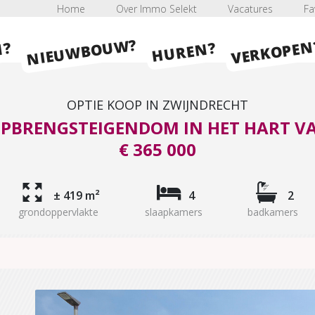
Home
Over Immo Selekt
Vacatures
Fa
NIEUWBOUW?
VERKOPEN
HUREN?
N?
OPTIE KOOP IN ZWIJNDRECHT
BRENGSTEIGENDOM IN HET HART V
€ 365 000
± 419 m²
4
2
grondoppervlakte
slaapkamers
badkamers