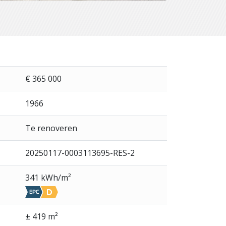
€ 365 000
1966
Te renoveren
20250117-0003113695-RES-2
341 kWh/m²
± 419 m²