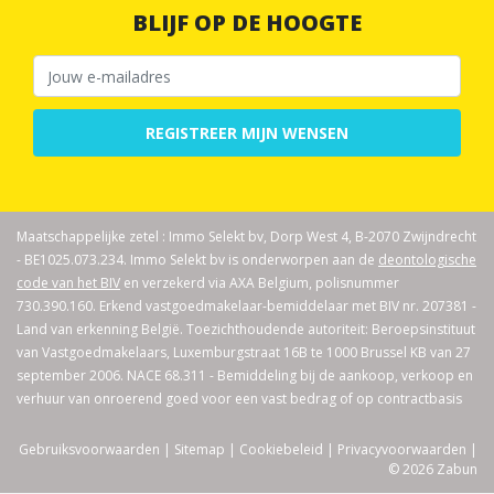
BLIJF OP DE HOOGTE
REGISTREER MIJN WENSEN
Maatschappelijke zetel : Immo Selekt bv, Dorp West 4, B-2070 Zwijndrecht
- BE1025.073.234. Immo Selekt bv is onderworpen aan de
deontologische
code van het BIV
en verzekerd via AXA Belgium, polisnummer
730.390.160. Erkend vastgoedmakelaar-bemiddelaar met BIV nr. 207381 -
Land van erkenning België. Toezichthoudende autoriteit: Beroepsinstituut
van Vastgoedmakelaars, Luxemburgstraat 16B te 1000 Brussel KB van 27
september 2006. NACE 68.311 - Bemiddeling bij de aankoop, verkoop en
verhuur van onroerend goed voor een vast bedrag of op contractbasis
Gebruiksvoorwaarden
|
Sitemap
|
Cookiebeleid
|
Privacyvoorwaarden
|
© 2026 Zabun