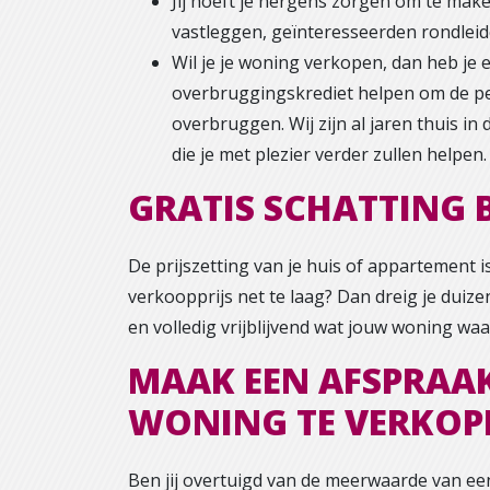
Jij hoeft je nergens zorgen om te make
vastleggen, geïnteresseerden rondleide
Wil je je woning verkopen, dan heb je 
overbruggingskrediet helpen om de pe
overbruggen. Wij zijn al jaren thuis i
die je met plezier verder zullen helpen.
GRATIS SCHATTING B
De prijszetting van je huis of appartement is
verkoopprijs net te laag? Dan dreig je duizen
en volledig vrijblijvend wat jouw woning waar
MAAK EEN AFSPRAAK
WONING TE VERKOP
Ben jij overtuigd van de meerwaarde van 