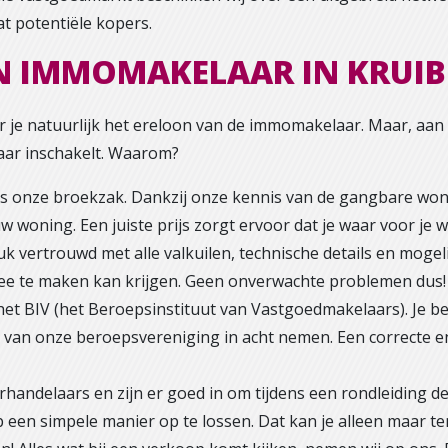
t potentiële kopers.
N IMMOMAKELAAR IN KRUIB
 je natuurlijk het ereloon van de immomakelaar. Maar, aan h
laar inschakelt. Waarom?
s onze broekzak. Dankzij onze kennis van de gangbare woni
w woning. Een juiste prijs zorgt ervoor dat je waar voor je w
 vertrouwd met alle valkuilen, technische details en mogelij
ee te maken kan krijgen. Geen onverwachte problemen dus!
et BIV (het Beroepsinstituut van Vastgoedmakelaars). Je bent
 van onze beroepsvereniging in acht nemen. Een correcte e
andelaars en zijn er goed in om tijdens een rondleiding d
een simpele manier op te lossen. Dat kan je alleen maar t