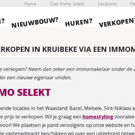
Home
Over Immo Selekt
Vacatures
Fa
NIEUWBOUW?
VERKOPEN
HUREN?
N?
VERKOPEN IN KRUIBEKE VIA EEN IMM
 te verkopen? Neem dan zeker een immomakelaar onder de ar
eller een nieuwe eigenaar vinden.
MO SELEKT
ende locaties in het Waasland: Bazel, Melsele, Sint-Niklaas 
 prijs te verkopen. Wil je graag een
homestyling
vooraleer
 voor! We plaatsen je pand vervolgens op onze website en h
ale vastgoedmarkt beschikken wij over een uitgebreid netwe