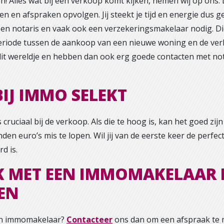
n! Alles wat bij een verkoop komt kijken, nemen wij op ons.
n en afspraken opvolgen. Jij steekt je tijd en energie dus 
een notaris en vaak ook een verzekeringsmakelaar nodig. Di
riode tussen de aankoop van een nieuwe woning en de verk
n dit wereldje en hebben dan ook erg goede contacten met n
IJ IMMO SELEKT
 cruciaal bij de verkoop. Als die te hoog is, kan het goed zij
den euro’s mis te lopen. Wil jij van de eerste keer de perfec
d is.
 MET EEN IMMOMAKELAAR I
EN
een immomakelaar?
Contacteer
ons dan om een afspraak te