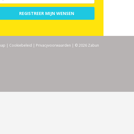
REGISTREER MIJN WENSEN
map
|
Cookiebeleid
|
Privacyvoorwaarden
|
© 2026 Zabun