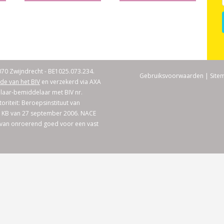
070 Zwijndrecht - BE1025.073.234.
Gebruiksvoorwaarden
|
Site
de van het BIV
en verzekerd via AXA
aar-bemiddelaar met BIV nr.
riteit: Beroepsinstituut van
l KB van 27 september 2006. NACE
 van onroerend goed voor een vast