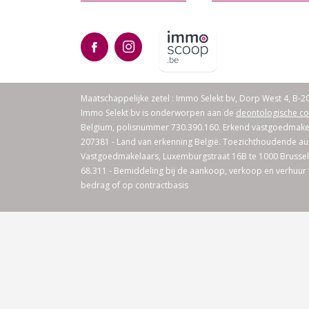
Maatschappelijke zetel : Immo Selekt bv, Dorp West 4, B-2
Immo Selekt bv is onderworpen aan de
deontologische co
Belgium, polisnummer 730.390.160. Erkend vastgoedmakel
207381 - Land van erkenning België. Toezichthoudende auto
Vastgoedmakelaars, Luxemburgstraat 16B te 1000 Brusse
68.311 - Bemiddeling bij de aankoop, verkoop en verhuur
bedrag of op contractbasis