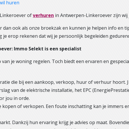
wil huren
Linkeroever of
verhuren
in Antwerpen-Linkeroever zijn wij 
dan ook als onze broekzak en kunnen je helpen info en tip
g je erop rekenen dat wij je persoonlijk begeleiden geduren
ver: Immo Selekt is een specialist
op van je woning regelen. Toch biedt een ervaren en gespeci
ratie die bij een aankoop, verkoop, huur of verhuur hoort. J
g van de elektrische installatie, het EPC (EnergiePrestatieC
or jou in orde.
 te kopen of verkopen. Een foute inschatting kan je immers e
t. Dankzij hun ervaring krijg je advies op maat. Bovendien