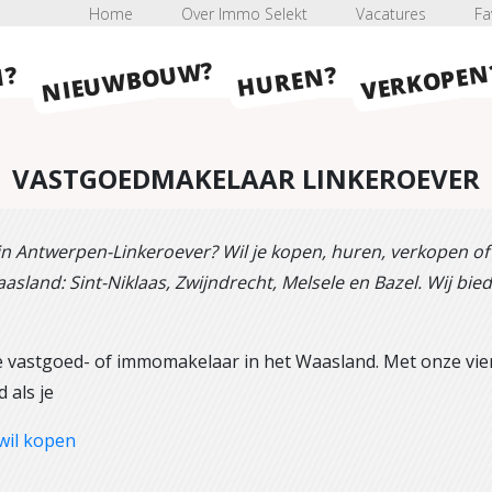
Home
Over Immo Selekt
Vacatures
Fa
NIEUWBOUW?
VERKOPEN
HUREN?
N?
VASTGOEDMAKELAAR LINKEROEVER
in Antwerpen-Linkeroever? Wil je kopen, huren, verkopen o
asland: Sint-Niklaas, Zwijndrecht, Melsele en Bazel. Wij bi
 vastgoed- of immomakelaar in het Waasland. Met onze vier 
 als je
wil kopen