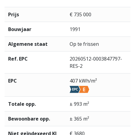
Prijs
€ 735 000
Bouwjaar
1991
Algemene staat
Op te frissen
Ref. EPC
20260512-0003847797-
RES-2
EPC
407 kWh/m²
Totale opp.
± 993 m²
Bewoonbare opp.
± 365 m²
Niet geïndexeerd KI
€ 3680