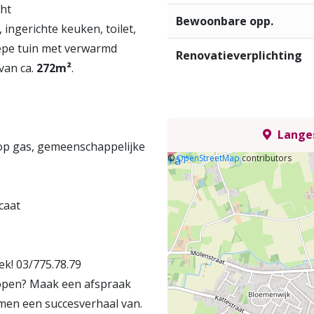
cht
Bewoonbare opp.
ingerichte keuken, toilet,
iepe tuin met verwarmd
Renovatieverplichting
van ca.
272m²
.
Langes
 op gas, gemeenschappelijke
©
OpenStreetMap
contributors
+
âˆ’
caat
k! 03/775.78.79
kopen? Maak een afspraak
amen een succesverhaal van.