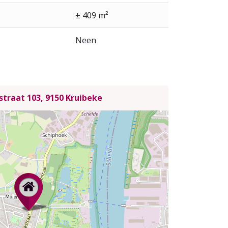
± 409 m²
Neen
traat 103, 9150 Kruibeke