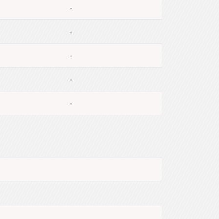
-
-
-
-
-