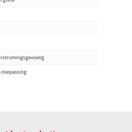
erstromingsgevoelig
n toepassing