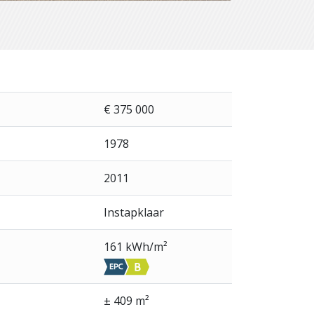
€ 375 000
1978
2011
Instapklaar
161 kWh/m²
± 409 m²