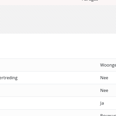
Woonge
ertreding
Nee
Nee
Ja
Bouw v