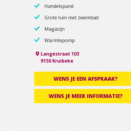
Handelspand
Grote tuin met zwembad
Magazijn
Warmtepomp
Langestraat 103
9150 Kruibeke
WENS JE EEN AFSPRAAK?
WENS JE MEER INFORMATIE?