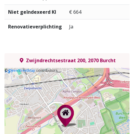
Niet geïndexeerd KI
€ 664
Renovatieverplichting
Ja
Zwijndrechtsestraat 200, 2070 Burcht
©
OpenStreetMap
contributors
+
âˆ’