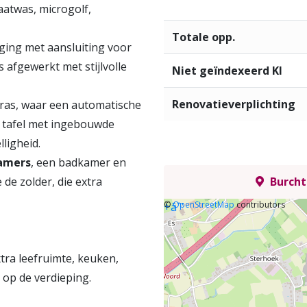
aatwas, microgolf,
Totale opp.
ging met aansluiting voor
 afgewerkt met stijlvolle
Niet geïndexeerd KI
Renovatieverplichting
rras, waar een automatische
 tafel met ingebouwde
ligheid.
kamers
, een badkamer en
e de zolder, die extra
Burcht
©
OpenStreetMap
contributors
+
âˆ’
tra leefruimte, keuken,
 op de verdieping.