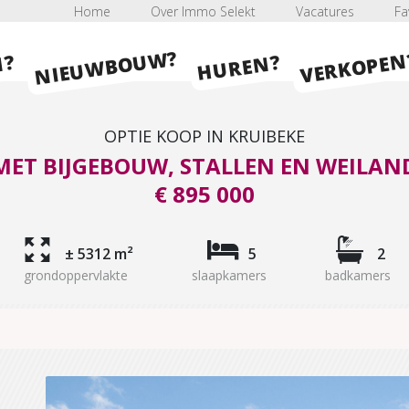
Home
Over Immo Selekt
Vacatures
Fa
NIEUWBOUW?
VERKOPEN
HUREN?
N?
OPTIE KOOP IN KRUIBEKE
ET BIJGEBOUW, STALLEN EN WEILAND
€ 895 000
± 5312 m²
5
2
grondoppervlakte
slaapkamers
badkamers