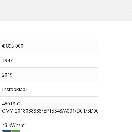
€ 895 000
1947
2019
Instapklaar
46013-G-
OMV_2018038838/EP15548/A001/D01/SD001
43 kWh/m²