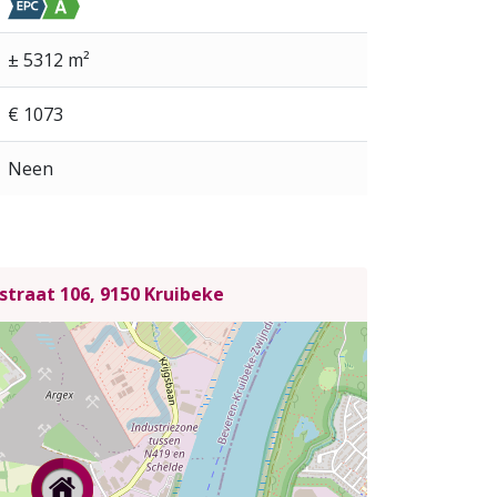
± 5312 m²
€ 1073
Neen
straat 106, 9150 Kruibeke