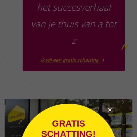
het succesverhaal
van je thuis van a tot
z
”
Ik wil een gratis schatting
GRATIS
SCHATTING!