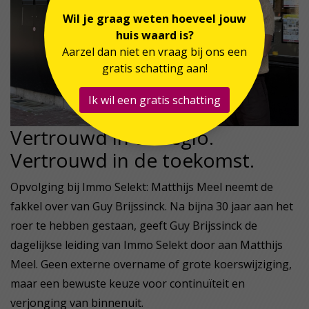
Wil je graag weten hoeveel jouw
huis waard is?
Aarzel dan niet en vraag bij ons een
gratis schatting aan!
Ik wil een gratis schatting
Vertrouwd in de regio.
Vertrouwd in de toekomst.
Opvolging bij Immo Selekt: Matthijs Meel neemt de
fakkel over van Guy Brijssinck. Na bijna 30 jaar aan het
roer te hebben gestaan, geeft Guy Brijssinck de
dagelijkse leiding van Immo Selekt door aan Matthijs
Meel. Geen externe overname of grote koerswijziging,
maar een bewuste keuze voor continuïteit en
verjonging van binnenuit.