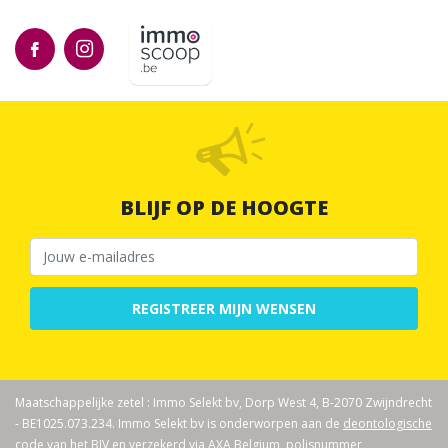
BLIJF OP DE HOOGTE
REGISTREER MIJN WENSEN
Maatschappelijke zetel : Immo Selekt bv, Dorp West 4, B-2070 Zwijndrecht
- BE1025.073.234. Immo Selekt bv is onderworpen aan de
deontologische
code van het BIV
en verzekerd via AXA Belgium, polisnummer