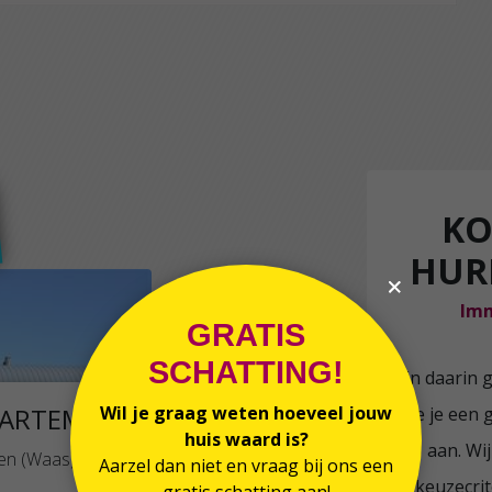
KO
HUR
Imm
GRATIS
SCHATTING!
En daarin 
Wil je graag weten hoeveel jouw
ARTEMENT TE HUUR
we je een 
huis waard is?
aan. Wi
n (Waas) - € 1 100
Aarzel dan niet en vraag bij ons een
keuzecrit