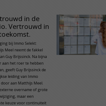
trouwd in de
io. Vertrouwd in
toekomst.
ging bij Immo Selekt:
ijs Meel neemt de fakkel
an Guy Brijssinck. Na bijna
r aan het roer te hebben
n, geeft Guy Brijssinck de
jkse leiding van Immo
 door aan Matthijs Meel.
externe overname of grote
wijziging, maar een
te keuze voor continuïteit