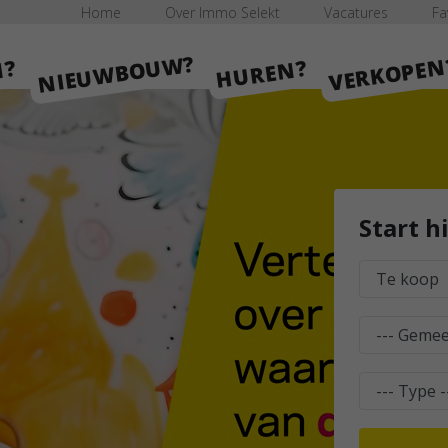
Home
Over Immo Selekt
Vacatures
Fa
NIEUWBOUW?
VERKOPEN
HUREN?
N?
Start h